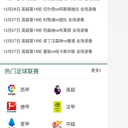
12月28日 英超第18轮 切尔西vs阿斯顿维拉 全场录像
12月27日 英超第18轮 利物浦vs狼队 全场录像
12月27日 英超第18轮 阿森纳vs布莱顿 全场录像
12月27日 英超第18轮 诺丁汉森林vs曼城 全场录像
12月27日 英超第18轮 曼联vs纽卡斯尔联 全场录像
热门足球联赛
更多》
西甲
英超
德甲
法甲
意甲
中超