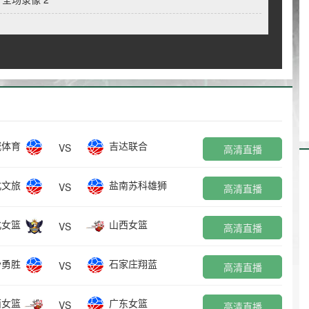
城体育
吉达联合
VS
高清直播
北文旅
盐南苏科雄狮
VS
高清直播
北女篮
山西女篮
VS
高清直播
沙勇胜
石家庄翔蓝
VS
高清直播
西女篮
广东女篮
VS
高清直播