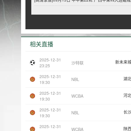
相关直播
2025-12-31
新未来
沙特联
23:25
2025-12-31
湖
NBL
19:30
2025-12-31
河
WCBA
19:30
2025-12-31
长
NBL
19:30
2025-12-31
陕
WCBA