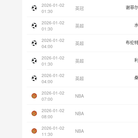
2026-01-02
谢菲
英冠
01:30
2026-01-02
英超
01:30
2026-01-02
布伦
英超
04:00
2026-01-02
英超
01:30
2026-01-02
英超
04:00
2026-01-02
NBA
07:00
2026-01-02
NBA
08:00
2026-01-02
NBA
11:30