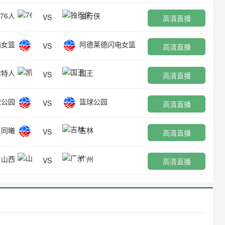
76人
独行侠
VS
高清直播
猫女篮
阿德莱德闪电女篮
VS
高清直播
尔特人
国王
VS
高清直播
球公园
篮球公园
VS
高清直播
同曦
吉林
VS
高清直播
山西
广州
VS
高清直播