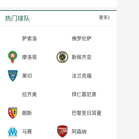
热门球队
更多》
萨索洛
佛罗伦萨
摩洛哥
斯佩齐亚
莱切
法兰克福
拉齐奥
拜仁慕尼黑
朗斯
巴黎圣日耳曼
马赛
阿森纳