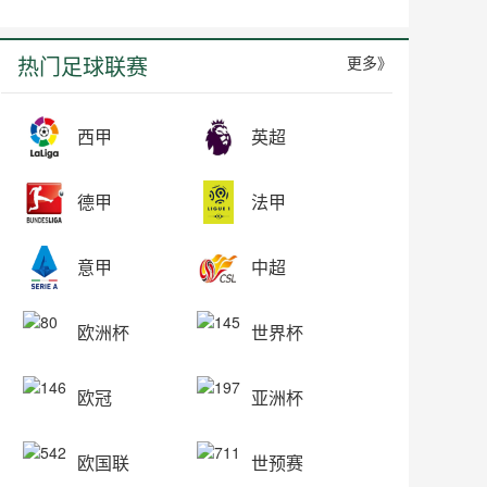
热门足球联赛
更多》
西甲
英超
德甲
法甲
意甲
中超
欧洲杯
世界杯
欧冠
亚洲杯
欧国联
世预赛